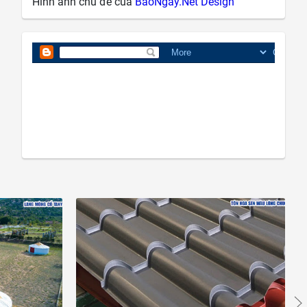
Hình ảnh chủ đề của
BáoNgay.Net Design