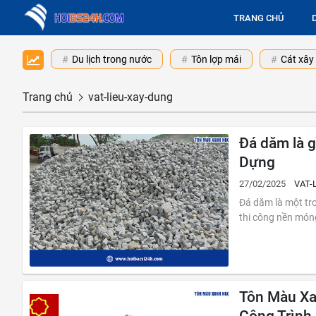
TRANG CHỦ
Du lịch trong nước
Tôn lợp mái
Cát xây
Trang chủ
vat-lieu-xay-dung
Đá dăm là g
Dựng
27/02/2025
VAT-
Đá dăm là một trong những loại vật liệu xây dựng quan trọng, được sử dụng rộng rãi trong
thi công nền móng
Tôn Màu Xa