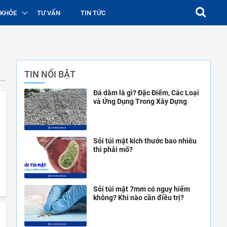
 KHỎE
TƯ VẤN
TIN TỨC
TIN NỔI BẬT
Đá dăm là gì? Đặc Điểm, Các Loại
và Ứng Dụng Trong Xây Dựng
Sỏi túi mật kích thước bao nhiêu
thì phải mổ?
Sỏi túi mật 7mm có nguy hiểm
không? Khi nào cần điều trị?