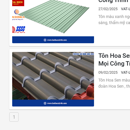
Công Trình
27/02/2025
VAT-
Tôn màu xanh ngọc là một trong những vật liệu lợp mái được ưa chuộng nhờ 
sáng, thẩm mỹ cao
Tôn Hoa Se
Mọi Công T
09/02/2025
VAT-
Tôn Hoa Sen màu lông chuột là một trong những dòng
đoàn Hoa Sen , th
1