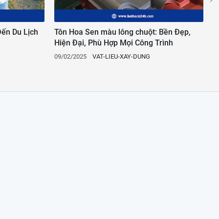
ến Du Lịch
Tôn Hoa Sen màu lông chuột: Bền Đẹp,
T
Hiện Đại, Phù Hợp Mọi Công Trình
k
09/02/2025
VAT-LIEU-XAY-DUNG
2