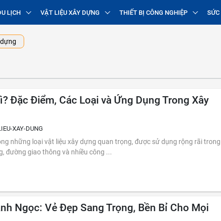
DU LỊCH
VẬT LIỆU XÂY DỰNG
THIẾT BỊ CÔNG NGHIỆP
SỨC
 dựng
ì? Đặc Điểm, Các Loại và Ứng Dụng Trong Xây
LIEU-XAY-DUNG
, đường giao thông và nhiều công ...
nh Ngọc: Vẻ Đẹp Sang Trọng, Bền Bỉ Cho Mọi